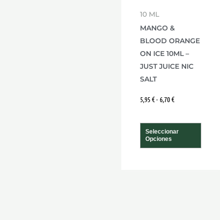
se
10 ML
pue
MANGO &
elegi
BLOOD ORANGE
en
ON ICE 10ML –
la
JUST JUICE NIC
pági
SALT
de
5,95
€
-
6,70
€
prod
Seleccionar
Opciones