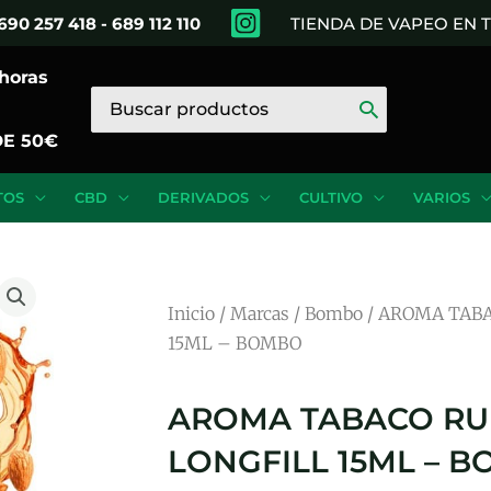
690 257 418 - 689 112 110
TIENDA DE VAPEO EN
 horas
Buscar
por:
DE 50€
TOS
CBD
DERIVADOS
CULTIVO
VARIOS
Inicio
/
Marcas
/
Bombo
/ AROMA TAB
15ML – BOMBO
AROMA TABACO R
LONGFILL 15ML – 