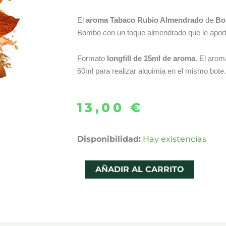
El
aroma Tabaco Rubio Almendrado
de
Bo
Bombo con un toque almendrado que le aporta
Formato
longfill de 15ml de aroma
. El arom
60ml para realizar alquimia en el mismo bote.
13,00
€
AROMA
Disponibilidad:
Hay existencias
TABACO
RUBIO
AÑADIR AL CARRITO
ALMENDRADO
LONGFILL
15ML