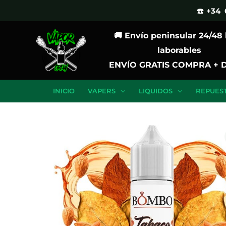
Ir
☎️ +34 
al
🚚 Envío peninsular 24/48
contenido
laborables
ENVÍO GRATIS COMPRA + 
INICIO
VAPERS
LIQUIDOS
REPUES