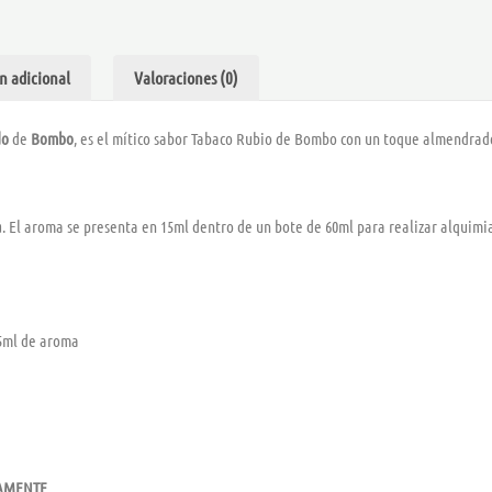
-
BOMBO
cantidad
n adicional
Valoraciones (0)
do
de
Bombo
, es el mítico sabor Tabaco Rubio de Bombo con un toque almendrad
a
. El aroma se presenta en 15ml dentro de un bote de 60ml para realizar alquimi
15ml de aroma
TAMENTE