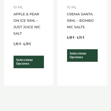
se
se
10 ML
10 ML
den
pueden
puede
APPLE & PEAR
CREMA SANTA
r
elegir
elegir
ON ICE 10ML –
10ML – BOMBO
en
en
JUST JUICE NIC
NIC SALTS
la
la
SALT
na
página
págin
6,40
€
-
6,95
€
5,95
€
-
6,70
€
de
de
ucto
producto
produ
Seleccionar
Opciones
Seleccionar
Opciones