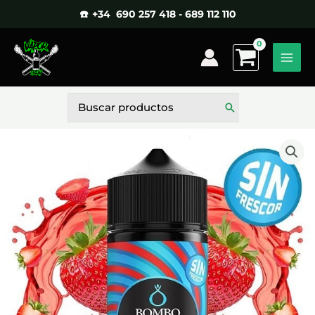
Ir
☎️ +34 690 257 418 - 689 112 110
al
contenido
Buscar
por: