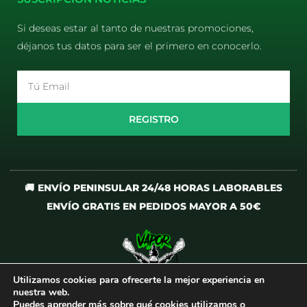
Si deseas estar al tanto de nuestras promociones,
déjanos tus datos para ser el primero en conocerlo.
Email
REGISTRO
🚚 ENVÍO PENINSULAR 24/48 HORAS LABORABLES
ENVÍO GRATIS EN PEDIDOS MAYOR A 50€
Utilizamos cookies para ofrecerte la mejor experiencia en
I
T
nuestra web.
n
i
Puedes aprender más sobre qué cookies utilizamos o