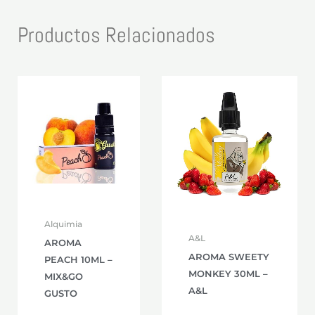
Productos Relacionados
Alquimia
A&L
AROMA
AROMA SWEETY
PEACH 10ML –
MONKEY 30ML –
MIX&GO
A&L
GUSTO