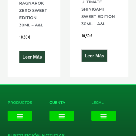
ULTIMATE
RAGNAROK
SHINIGAMI
ZERO SWEET
SWEET EDITION
EDITION
30ML – A&L
30ML – A&L
10,50
€
10,50
€
Leer Más
Leer Más
PRODUCTOS
CUENTA
LEGAL
E-liquids
Pods Desechables
Mi cuenta
Aviso Legal
Política de Privacidad
Política de Cookies
Terminos y Condiciones
SUSCRIPCIÓN NOTICIAS