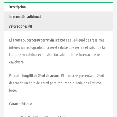
LONGFILL
Descripción
–
Información adicional
BOMBO
BAR
Valoraciones (0)
JUICE
cantidad
El
aroma Super Strawberry Sin Frescor
es el e-liquid de fresa más
intenso jamás logrado. Una receta dulce que recrea el sabor de la
fruta en su máxima expresión. Un sabor dulce e intenso que te
envolverá.
Formato
longfill de 24ml de aroma
. El aroma se presenta en 24ml
dentro de un bote de 120ml para realizar alquimia en el mismo
bote.
Características: