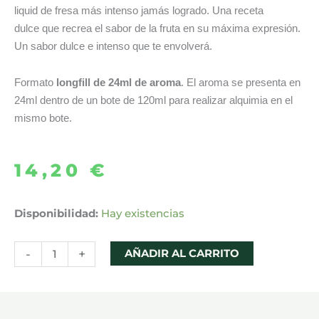
liquid de fresa más intenso jamás logrado. Una receta
dulce que recrea el sabor de la fruta en su máxima expresión.
Un sabor dulce e intenso que te envolverá.
Formato
longfill de 24ml de aroma
. El aroma se presenta en
24ml dentro de un bote de 120ml para realizar alquimia en el
mismo bote.
14,20
€
AROMA
Disponibilidad:
Hay existencias
SUPER
STRAWBERRY
-
+
AÑADIR AL CARRITO
SIN
ICE
24ML