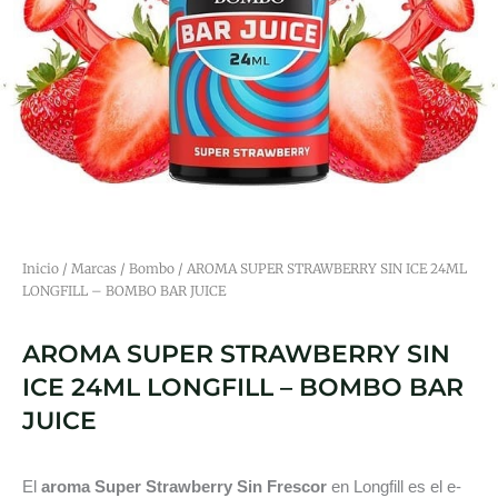
Inicio
/
Marcas
/
Bombo
/ AROMA SUPER STRAWBERRY SIN ICE 24ML
LONGFILL – BOMBO BAR JUICE
AROMA SUPER STRAWBERRY SIN
ICE 24ML LONGFILL – BOMBO BAR
JUICE
El
aroma Super Strawberry Sin Frescor
en Longfill es el e-