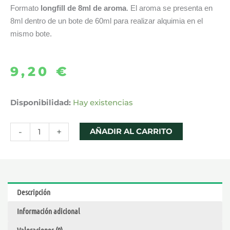
Formato
longfill de 8ml de aroma
. El aroma se presenta en
8ml dentro de un bote de 60ml para realizar alquimia en el
mismo bote.
9,20
€
AROMA
Disponibilidad:
Hay existencias
ROUTE
66
-
+
AÑADIR AL CARRITO
LONGFILL
8ML
-
DROPS
Descripción
cantidad
Información adicional