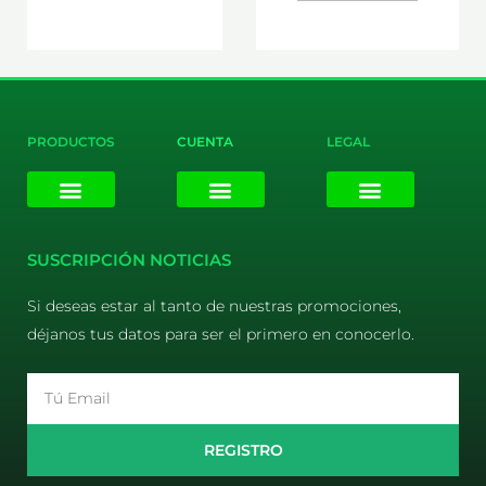
PRODUCTOS
CUENTA
LEGAL
E-liquids
Pods Desechables
Mi cuenta
Aviso Legal
Política de Privacidad
Política de Cookies
Terminos y Condiciones
SUSCRIPCIÓN NOTICIAS
Si deseas estar al tanto de nuestras promociones,
déjanos tus datos para ser el primero en conocerlo.
Email
REGISTRO