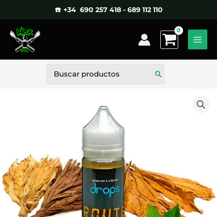
Ir
☎️ +34 690 257 418 - 689 112 110
al
contenido
Buscar
por: