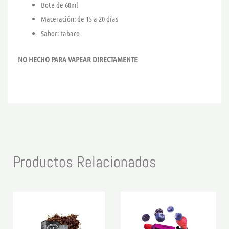
Bote de 60ml
Maceración: de 15 a 20 días
Sabor: tabaco
NO HECHO PARA VAPEAR DIRECTAMENTE
Productos Relacionados
Rango
Rango
Este
Este
de
de
producto
product
precios:
precios:
desde
desde
tiene
tiene