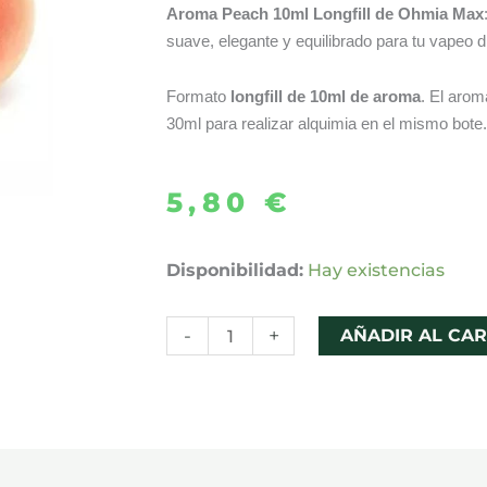
Aroma Peach 10ml Longfill de Ohmia Max
suave, elegante y equilibrado para tu vapeo di
Formato
longfill de 10ml de aroma
. El arom
30ml para realizar alquimia en el mismo bote.
5,80
€
AROMA
Disponibilidad:
Hay existencias
PEACH
10ML
-
+
AÑADIR AL CAR
LONGFILL
–
OHMIA
MAX