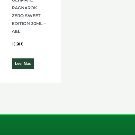
ULTIMATE
RAGNAROK
ZERO SWEET
EDITION 30ML –
A&L
10,50
€
Leer Más