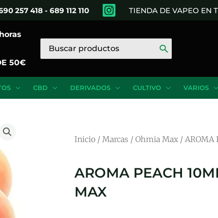
690 257 418 - 689 112 110
TIENDA DE VAPEO EN
 horas
Buscar
por:
DE 50€
TOS
CBD
DERIVADOS
CULTIVO
VARIOS
Inicio
/
Marcas
/
Ohmia Max
/ AROMA 
AROMA PEACH 10ML
MAX