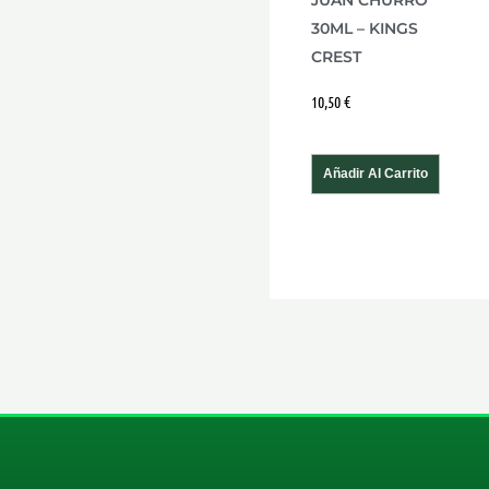
JUAN CHURRO
30ML – KINGS
CREST
10,50
€
Añadir Al Carrito