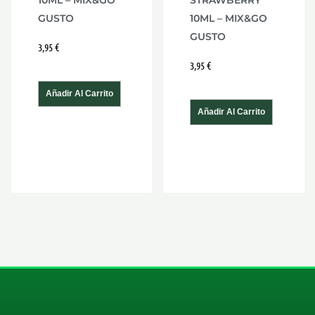
10ML – MIX&GO
STRAWBERRY
GUSTO
10ML – MIX&GO
GUSTO
3,95
€
3,95
€
Añadir Al Carrito
Añadir Al Carrito