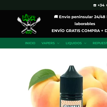
Ir
☎️ +34 
al
🚚 Envío peninsular 24/48
contenido
laborables
ENVÍO GRATIS COMPRA + 
INICIO
VAPERS
LIQUIDOS
REPUES