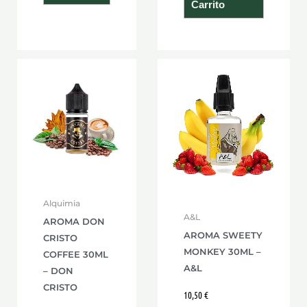
Carrito
Alquimia
A&L
AROMA DON
AROMA SWEETY
CRISTO
MONKEY 30ML –
COFFEE 30ML
A&L
– DON
CRISTO
10,50
€