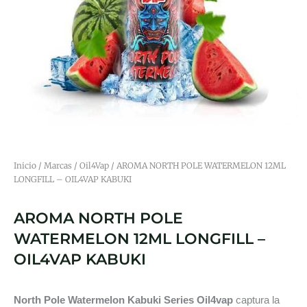
Inicio
/
Marcas
/
Oil4Vap
/ AROMA NORTH POLE WATERMELON 12ML
LONGFILL – OIL4VAP KABUKI
AROMA NORTH POLE
WATERMELON 12ML LONGFILL –
OIL4VAP KABUKI
North Pole Watermelon Kabuki Series Oil4vap
captura la