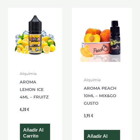
Alquimia
Alquimia
AROMA
AROMA PEACH
LEMON ICE
10ML – MIX&GO
4ML – FRUITZ
GUSTO
4,20
€
3,95
€
Añadir Al
Carrito
Añadir Al