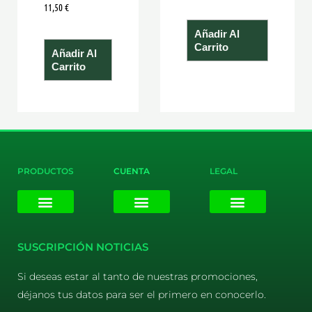
11,50
€
Añadir Al
Carrito
Añadir Al
Carrito
PRODUCTOS
CUENTA
LEGAL
E-liquids
Pods Desechables
Mi cuenta
Aviso Legal
Política de Privacidad
Política de Cookies
Terminos y Condiciones
SUSCRIPCIÓN NOTICIAS
Si deseas estar al tanto de nuestras promociones,
déjanos tus datos para ser el primero en conocerlo.