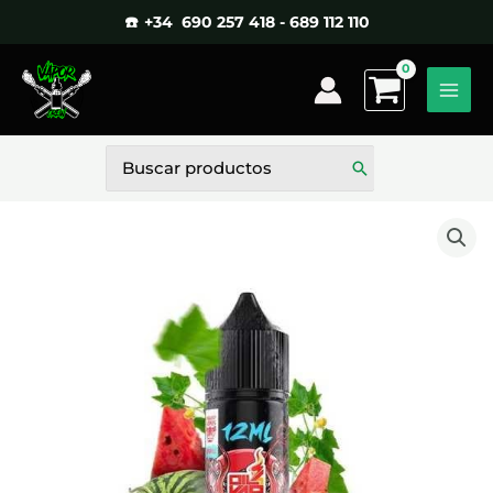
Ir
☎️ +34 690 257 418 - 689 112 110
al
contenido
Buscar
por: