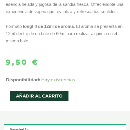
esencia helada y jugosa de la sandía fresca. Ofreciéndote una
experiencia de vapeo que revitaliza y refresca tus sentidos.
Formato
longfill de 12ml de aroma
. El aroma se presenta en
12ml dentro de un bote de 60ml para realizar alquimia en el
mismo bote.
9,50
€
AROMA
Disponibilidad:
Hay existencias
NORTH
POLE
AÑADIR AL CARRITO
WATERMELON
12ML
LONGFILL
–
Descripción