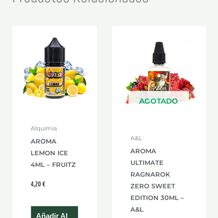
AGOTADO
Alquimia
A&L
AROMA
AROMA
LEMON ICE
ULTIMATE
4ML – FRUITZ
RAGNAROK
4,20
€
ZERO SWEET
EDITION 30ML –
A&L
Añadir Al