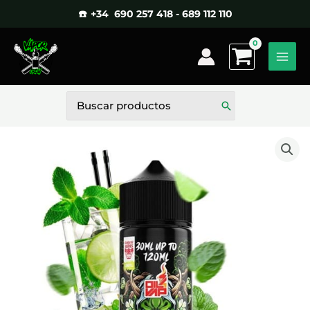
Ir
☎️ +34 690 257 418 - 689 112 110
al
contenido
Buscar
por: