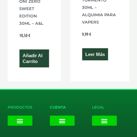
ONI ZERO
30ML –
SWEET
ALQUIMIA PARA
EDITION
VAPERS
30ML – A&L
9,99
€
10,50
€
Leer Más
Añadir Al
Carrito
PRODUCTOS
CUENTA
LEGAL
E-liquids
Pods Desechables
Mi cuenta
Aviso Legal
Política de Privacidad
Política de Cookies
Terminos y Condiciones