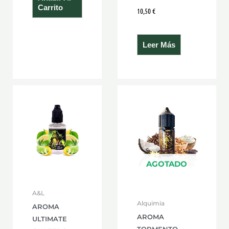
Carrito
10,50
€
Leer Más
AGOTADO
A&L
Alquimia
AROMA
AROMA
ULTIMATE
TORMENTO