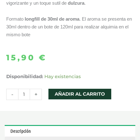
vigorizante y un toque sutil de
dulzura
.
Formato
longfill de 30ml de aroma
. El aroma se presenta en
30ml dentro de un bote de 120ml para realizar alquimia en el
mismo bote
15,90
€
AROMA
Disponibilidad:
Hay existencias
MOJITO
MOJACAR
-
+
AÑADIR AL CARRITO
30ML
LONGFILL
–
OIL4VAP
Descripción
KABUKI