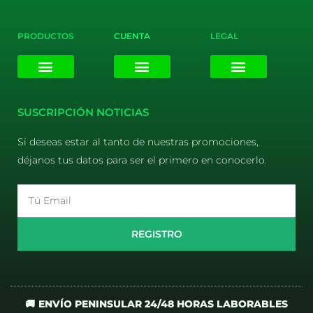
PRODUCTOS
CUENTA
LEGAL
E-liquids
Pods Desechables
Mi cuenta
Aviso Legal
Política de Privacidad
Política de Cookies
Terminos y Condiciones
SUSCRIPCIÓN NOTICIAS
Si deseas estar al tanto de nuestras promociones,
déjanos tus datos para ser el primero en conocerlo.
Email
REGISTRO
🚚 ENVÍO PENINSULAR 24/48 HORAS LABORABLES