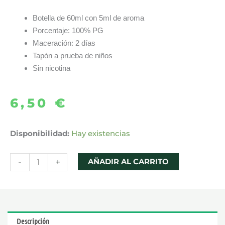
Botella de 60ml con 5ml de aroma
Porcentaje: 100% PG
Maceración: 2 días
Tapón a prueba de niños
Sin nicotina
6,50
€
AROMA
Disponibilidad:
Hay existencias
MAD
BLUE
-
+
AÑADIR AL CARRITO
5ML/60
LONGFILL
–
DRIFTER
Descripción