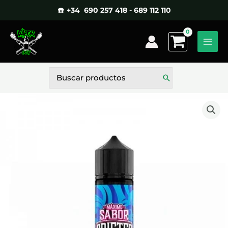
Ir
☎️ +34 690 257 418 - 689 112 110
al
contenido
Buscar
por: