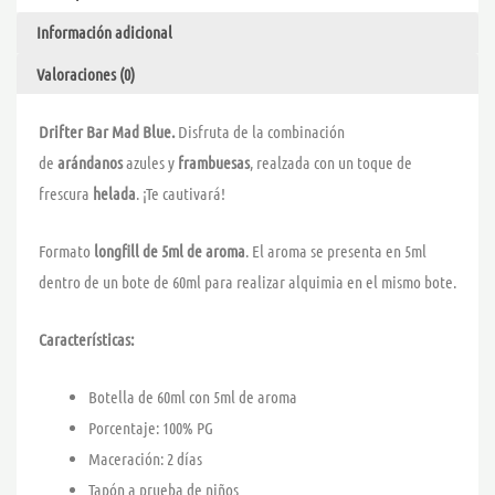
HYPER
Información adicional
cantidad
Valoraciones (0)
Drifter Bar Mad Blue.
Disfruta de la combinación
de
arándanos
azules y
frambuesas
, realzada con un toque de
frescura
helada
. ¡Te cautivará!
Formato
longfill de 5ml de aroma
. El aroma se presenta en 5ml
dentro de un bote de 60ml para realizar alquimia en el mismo bote.
Características:
Botella de 60ml con 5ml de aroma
Porcentaje: 100% PG
Maceración: 2 días
Tapón a prueba de niños