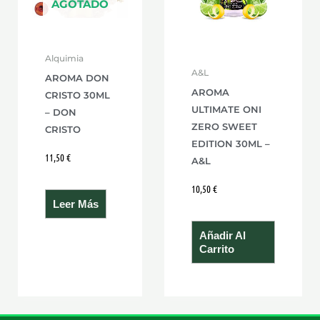
AGOTADO
Alquimia
A&L
AROMA DON
AROMA
CRISTO 30ML
ULTIMATE ONI
– DON
ZERO SWEET
CRISTO
EDITION 30ML –
11,50
€
A&L
10,50
€
Leer Más
Añadir Al
Carrito