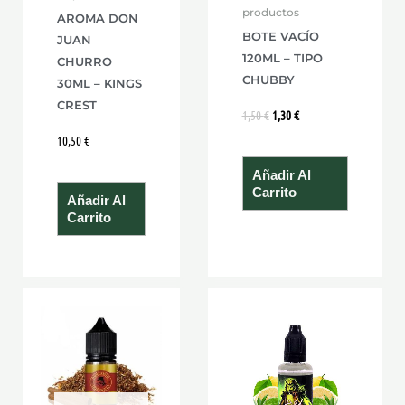
productos
AROMA DON
BOTE VACÍO
JUAN
120ML – TIPO
CHURRO
CHUBBY
30ML – KINGS
CREST
1,50
€
1,30
€
10,50
€
Añadir Al
Carrito
Añadir Al
Carrito