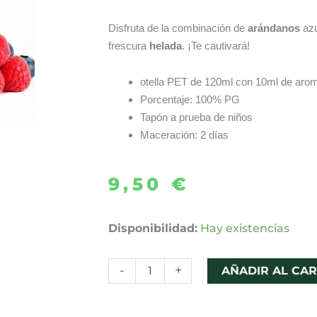
Disfruta de la combinación de
arándanos
az
frescura
helada
. ¡Te cautivará!
otella PET de 120ml con 10ml de aro
Porcentaje: 100% PG
Tapón a prueba de niños
Maceración: 2 días
9,50
€
AROMA
Disponibilidad:
Hay existencias
MAD
BLUE
-
+
AÑADIR AL CAR
10ML/120
LONGFILL