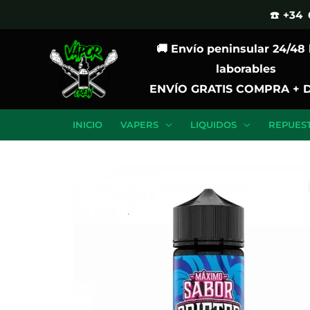
Ir
☎️ +34 
al
🚚 Envío peninsular 24/48
contenido
laborables
ENVÍO GRATIS COMPRA + 
INICIO
VAPERS
LIQUIDOS
REPUES