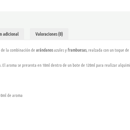
–
DRIFTER
HYPER
cantidad
n adicional
Valoraciones (0)
a de la combinación de
arándanos
azules y
frambuesas
, realzada con un toque de
a
. El aroma se presenta en 10ml dentro de un bote de 120ml para realizar alquim
 10ml de aroma