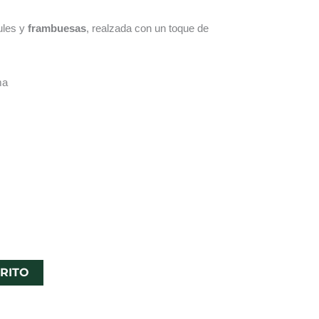
ules y
frambuesas
, realzada con un toque de
ma
RITO