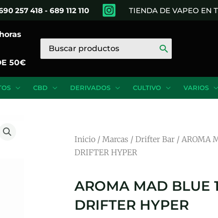
690 257 418 - 689 112 110
TIENDA DE VAPEO EN
 horas
Buscar
por:
DE 50€
TOS
CBD
DERIVADOS
CULTIVO
VARIOS
Inicio
/
Marcas
/
Drifter Bar
/ AROMA M
DRIFTER HYPER
AROMA MAD BLUE 1
DRIFTER HYPER