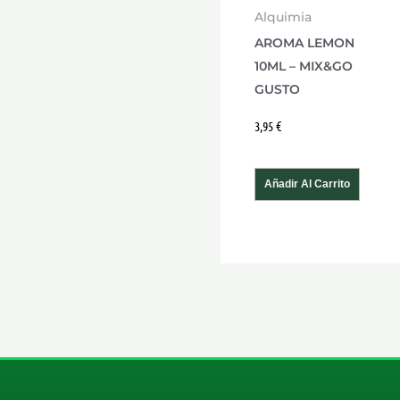
Alquimia
AROMA LEMON
10ML – MIX&GO
GUSTO
3,95
€
Añadir Al Carrito