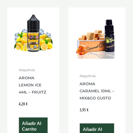
Alquimia
Alquimia
AROMA
AROMA
LEMON ICE
CARAMEL 10ML –
4ML – FRUITZ
MIX&GO GUSTO
4,20
€
3,95
€
Añadir Al
Carrito
Añadir Al