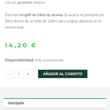
con un agradable frescor.
Formato
longfill de 24ml de aroma
. El aroma se presenta en
24ml dentro de un bote de 120ml para realizar alquimia en el
mismo bote.
14,20
€
AROMA
Disponibilidad:
Hay existencias
ENERGY
ICE
-
+
AÑADIR AL CARRITO
24ML
LONGFILL
–
BOMBO
Descripción
BAR