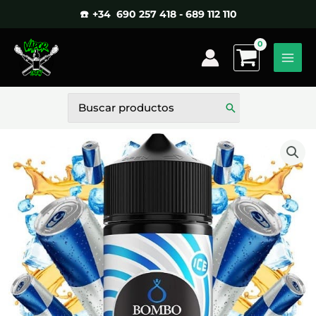
Ir
☎️ +34 690 257 418 - 689 112 110
al
contenido
Buscar
por: