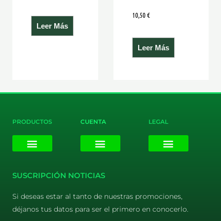
10,50
€
Leer Más
Leer Más
PRODUCTOS
CUENTA
LEGAL
E-liquids
Pods Desechables
Mi cuenta
Aviso Legal
Política de Privacidad
Política de Cookies
Terminos y Condiciones
SUSCRIPCIÓN NOTICIAS
Si deseas estar al tanto de nuestras promociones,
déjanos tus datos para ser el primero en conocerlo.