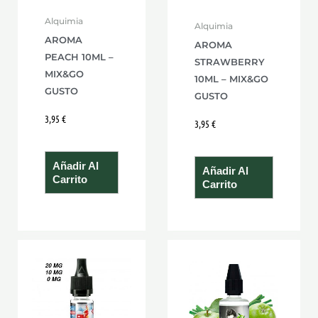
Alquimia
Alquimia
AROMA
AROMA
PEACH 10ML –
STRAWBERRY
MIX&GO
10ML – MIX&GO
GUSTO
GUSTO
3,95
€
3,95
€
Añadir Al
Añadir Al
Carrito
Carrito
Rango
Este
de
producto
precios:
desde
tiene
3,00 €
hasta
múltiples
3,60 €