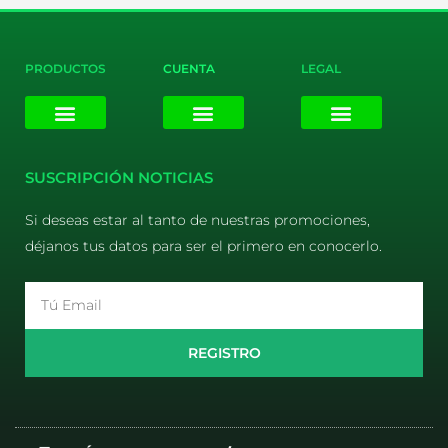
PRODUCTOS
CUENTA
LEGAL
E-liquids
Pods Desechables
Mi cuenta
Aviso Legal
Política de Privacidad
Política de Cookies
Terminos y Condiciones
SUSCRIPCIÓN NOTICIAS
Si deseas estar al tanto de nuestras promociones,
déjanos tus datos para ser el primero en conocerlo.
Email
REGISTRO