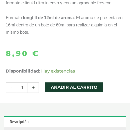
formato e-liquid ultra intenso y con un agradable frescor.
Formato
longfill de 12ml de aroma
. El aroma se presenta en
16ml dentro de un bote de 60ml para realizar alquimia en el
mismo bote.
8,90
€
AROMA
Disponibilidad:
Hay existencias
ENERGY
DRINK
-
+
AÑADIR AL CARRITO
ICE
12ML
LONGFILL
–
Descripción
BOMBO