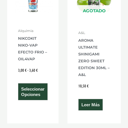
variantes.
Las
AGOTADO
opciones
se
Alquimia
A&L
pueden
NIKCOKIT
AROMA
elegir
NIKO-VAP
ULTIMATE
en
EFECTO FRIO –
SHINIGAMI
la
OIL4VAP
ZERO SWEET
página
EDITION 30ML –
3,00
€
-
3,60
€
de
A&L
producto
10,50
€
Seleccionar
Opciones
Leer Más