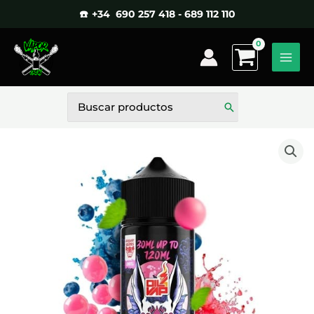
Ir
☎️ +34 690 257 418 - 689 112 110
al
contenido
Buscar
por: