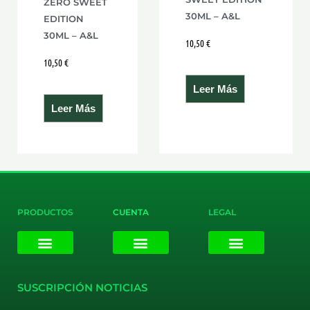
ZERO SWEET
30ML – A&L
EDITION
30ML – A&L
10,50
€
10,50
€
Leer Más
Leer Más
PRODUCTOS
CUENTA
LEGAL
E-liquids
Pods Desechables
Mi cuenta
Aviso Legal
Política de Privacidad
Política de Cookies
Terminos y Condiciones
SUSCRIPCIÓN NOTICIAS