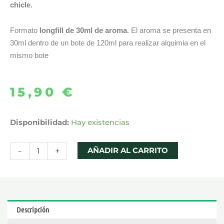
chicle.
Formato
longfill de 30ml de aroma
. El aroma se presenta en
30ml dentro de un bote de 120ml para realizar alquimia en el
mismo bote
15,90
€
AROMA
Disponibilidad:
Hay existencias
BLUEBUBBLE
30ML
-
+
AÑADIR AL CARRITO
LONGFILL
–
OIL4VAP
KABUKI
Descripción
cantidad