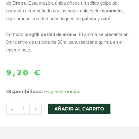
de
Drops
. Esta mezcla única ofrece un sólido golpe de
garganta acompañado por las notas dulces del
caramelo
,
equilibradas con delicados toques de
galleta
y
café
.
Formato
longfill de 8ml de aroma
. El aroma se presenta en
8ml dentro de un bote de 60ml para realizar alquimia en el
mismo bote.
9,20
€
AROMA
Disponibilidad:
Hay existencias
AMERICAN
LUXURY
-
+
AÑADIR AL CARRITO
LONGFILL
8ML
-