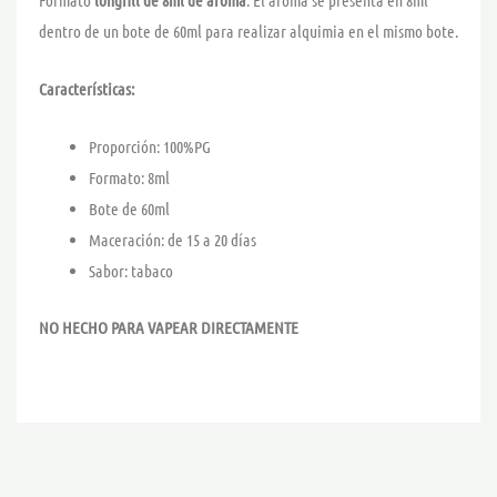
Formato
longfill de 8ml de aroma
. El aroma se presenta en 8ml
dentro de un bote de 60ml para realizar alquimia en el mismo bote.
Características:
Proporción: 100%PG
Formato: 8ml
Bote de 60ml
Maceración: de 15 a 20 días
Sabor: tabaco
NO HECHO PARA VAPEAR DIRECTAMENTE