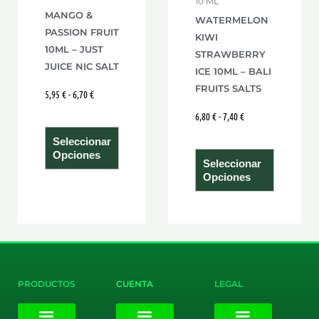
10 ML
pueden
pueden
MANGO &
WATERMELON
elegir
elegir
PASSION FRUIT
KIWI
en
en
10ML – JUST
STRAWBERRY
la
la
JUICE NIC SALT
ICE 10ML – BALI
página
página
FRUITS SALTS
5,95
€
-
6,70
€
de
de
6,80
€
-
7,40
€
producto
product
Seleccionar
Opciones
Seleccionar
Opciones
PRODUCTOS
CUENTA
LEGAL