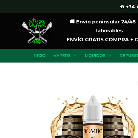
Ir
☎️ +34 
al
🚚 Envío peninsular 24/48
contenido
laborables
ENVÍO GRATIS COMPRA + 
INICIO
VAPERS
LIQUIDOS
REPUES