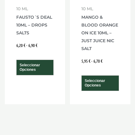
se
se
10 ML
10 ML
den
pueden
puede
FAUSTO´S DEAL
MANGO &
r
elegir
elegir
10ML – DROPS
BLOOD ORANGE
en
en
SALTS
ON ICE 10ML –
la
la
JUST JUICE NIC
na
página
págin
6,20
€
-
6,90
€
SALT
de
de
5,95
€
-
6,70
€
ucto
producto
produ
Seleccionar
Opciones
Seleccionar
Opciones