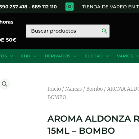
690 257 418 - 689 112 110
TIENDA DE VAPEO EN
 horas
Buscar
por:
DE 50€
TOS
CBD
DERIVADOS
CULTIVO
VARIOS
Inicio
/
Marcas
/
Bombo
/ AROMA ALDO
BOMBO
AROMA ALDONZA R
15ML – BOMBO