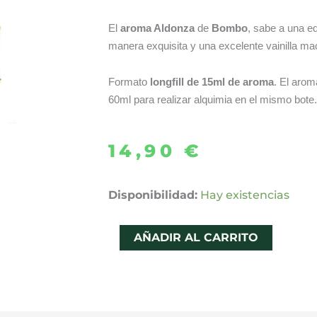
El
aroma Aldonza
de
Bombo
, sabe a una e
manera exquisita y una excelente vainilla m
Formato
longfill de 15ml de aroma
. El arom
60ml para realizar alquimia en el mismo bote.
14,90
€
AROMA
Disponibilidad:
Hay existencias
ALDONZA
RESERVA
AÑADIR AL CARRITO
LONGFILL
15ML
-