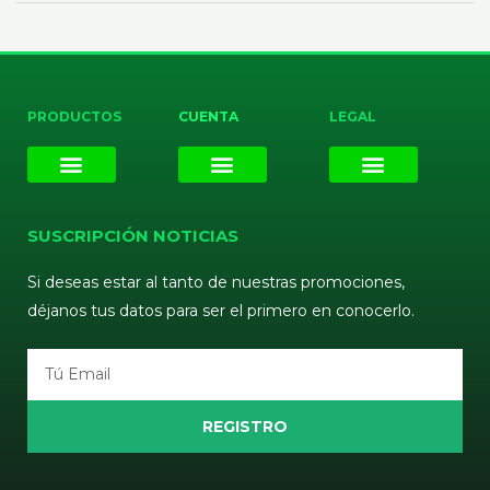
PRODUCTOS
CUENTA
LEGAL
E-liquids
Pods Desechables
Mi cuenta
Aviso Legal
Política de Privacidad
Política de Cookies
Terminos y Condiciones
SUSCRIPCIÓN NOTICIAS
Si deseas estar al tanto de nuestras promociones,
déjanos tus datos para ser el primero en conocerlo.
Email
REGISTRO