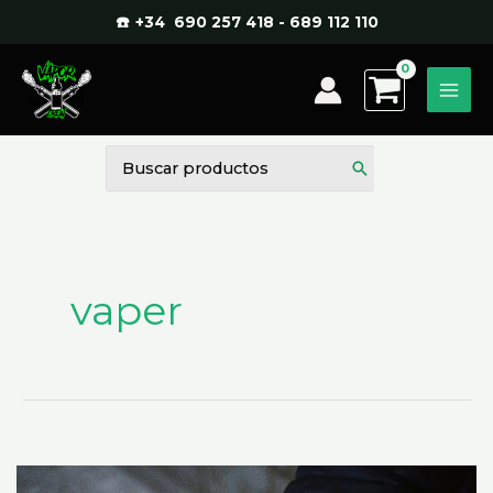
Ir
☎️ +34 690 257 418 - 689 112 110
al
contenido
Buscar
por:
vaper
Vapeo