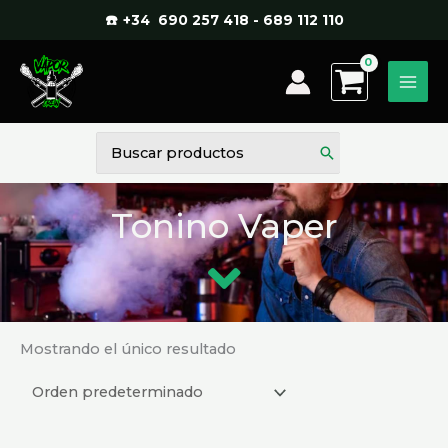
Ir
☎️ +34 690 257 418 - 689 112 110
al
contenido
Buscar
por:
Tonino Vaper
Mostrando el único resultado