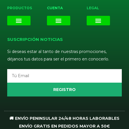
PRODUCTOS
CUENTA
LEGAL
E-liquids
Pods Desechables
Mi cuenta
Aviso Legal
Política de Privacidad
Política de Cookies
Terminos y Condiciones
SUSCRIPCIÓN NOTICIAS
Si deseas estar al tanto de nuestras promociones,
déjanos tus datos para ser el primero en conocerlo.
Email
REGISTRO
🚚 ENVÍO PENINSULAR 24/48 HORAS LABORABLES
ENVÍO GRATIS EN PEDIDOS MAYOR A 50€