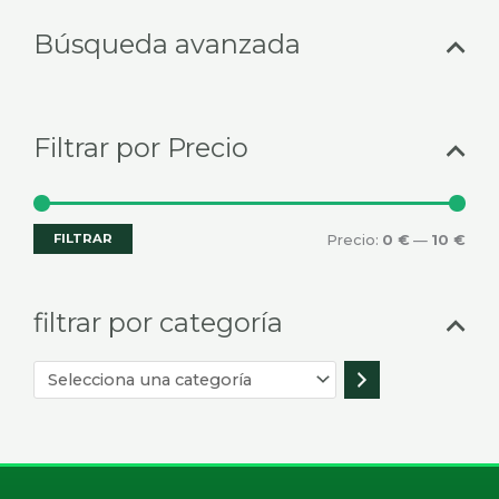
Selecciona
Prec
Prec
Búsqueda avanzada
una
mín
máx
categoría
Filtrar por Precio
FILTRAR
Precio:
0 €
—
10 €
filtrar por categoría