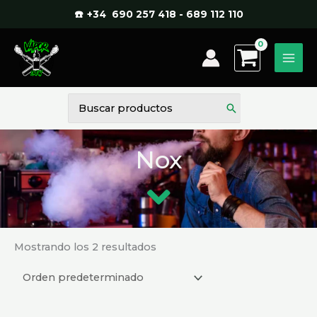
Ir
☎️ +34 690 257 418 - 689 112 110
al
contenido
Buscar
por:
Nox
Mostrando los 2 resultados