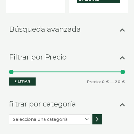
Selecciona
Prec
Prec
Búsqueda avanzada
una
mín
máx
categoría
Filtrar por Precio
FILTRAR
Precio:
0 €
—
20 €
filtrar por categoría