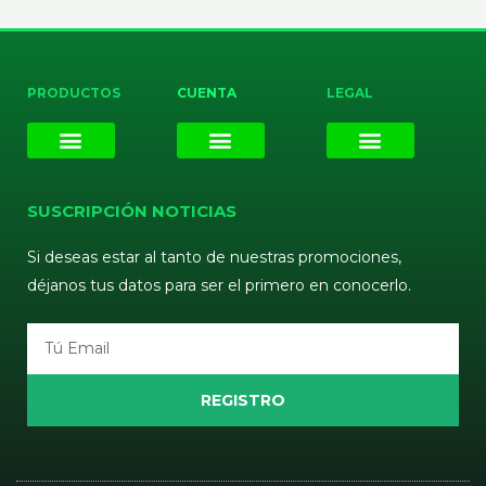
PRODUCTOS
CUENTA
LEGAL
E-liquids
Pods Desechables
Mi cuenta
Aviso Legal
Política de Privacidad
Política de Cookies
Terminos y Condiciones
SUSCRIPCIÓN NOTICIAS
Si deseas estar al tanto de nuestras promociones,
déjanos tus datos para ser el primero en conocerlo.
Email
REGISTRO