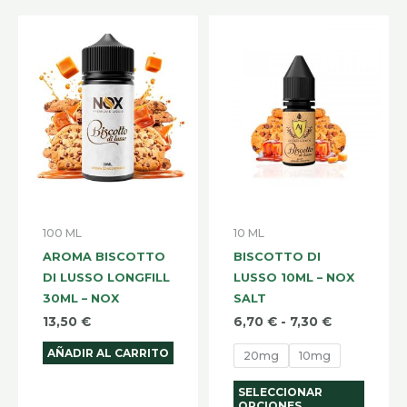
Rango
Este
de
produ
precios:
desde
tiene
6,70 €
hasta
múltip
7,30 €
varian
Las
opcio
se
pued
100 ML
10 ML
elegir
AROMA BISCOTTO
BISCOTTO DI
en
DI LUSSO LONGFILL
LUSSO 10ML – NOX
la
30ML – NOX
SALT
págin
13,50
€
6,70
€
-
7,30
€
de
AÑADIR AL CARRITO
20mg
10mg
produ
SELECCIONAR
OPCIONES