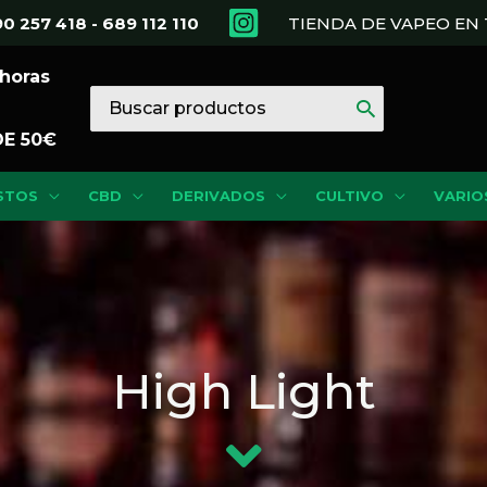
0 257 418 - 689 112 110
TIENDA DE VAPEO E
 horas
Buscar
por:
DE 50€
STOS
CBD
DERIVADOS
CULTIVO
VARIO
High Light