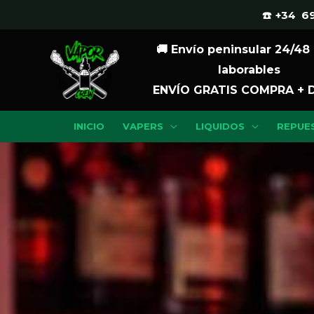
Ir
☎️ +34 69
al
🚚 Envío peninsular 24/48
contenido
laborables
ENVÍO GRATIS COMPRA + 
INICIO
VAPERS
LIQUIDOS
REPUE