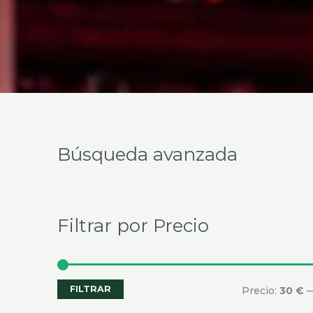
Selecciona
Búsqueda avanzada
una
categoría
Filtrar por Precio
FILTRAR
Precio:
30 €