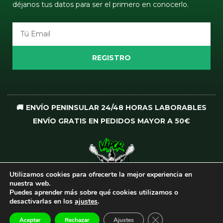
déjanos tus datos para ser el primero en conocerlo.
Email
REGISTRO
🚚 ENVÍO PENINSULAR 24/48 HORAS LABORABLES
ENVÍO GRATIS EN PEDIDOS MAYOR A 50€
Utilizamos cookies para ofrecerte la mejor experiencia en
I
T
nuestra web.
n
i
Puedes aprender más sobre qué cookies utilizamos o
desactivarlas en los
ajustes
.
s
k
t
t
CERRAR EL BANNER
Aceptar
Rechazar
Ajustes
Todos los derechos reservados
©
VaporCrew