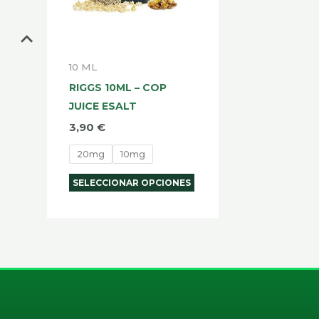
se
pueden
elegir
10 ML
en
RIGGS 10ML – COP
la
JUICE ESALT
página
3,90
€
de
20mg
10mg
producto
SELECCIONAR OPCIONES