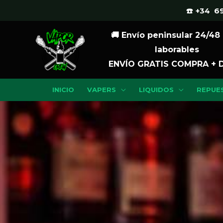
Ir
☎️ +34 69
al
🚚 Envío peninsular 24/48
contenido
laborables
ENVÍO GRATIS COMPRA + 
INICIO
VAPERS
LIQUIDOS
REPUE