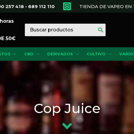
0 257 418 - 689 112 110
TIENDA DE VAPEO E
 horas
Buscar
por:
DE 50€
STOS
CBD
DERIVADOS
CULTIVO
VARIO
Cop Juice