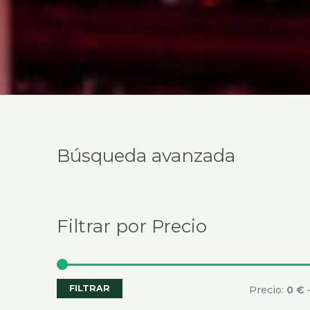
Selecciona
Búsqueda avanzada
una
categoría
Filtrar por Precio
FILTRAR
Precio:
0 €