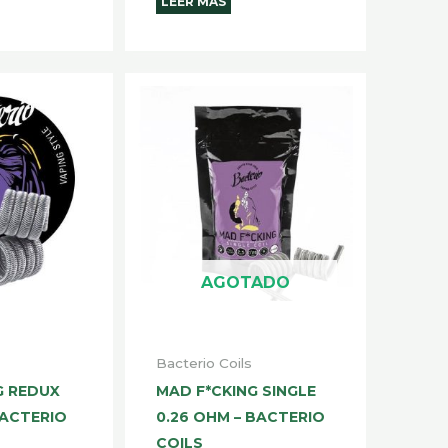
LEER MÁS
AGOTADO
Bacterio Coils
G REDUX
MAD F*CKING SINGLE
BACTERIO
0.26 OHM – BACTERIO
COILS