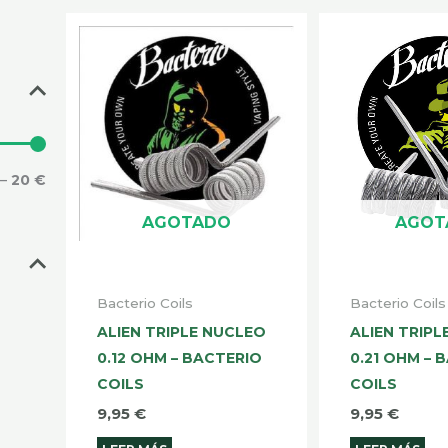
—
20 €
AGOTADO
AGOT
Bacterio Coils
Bacterio Coils
ALIEN TRIPLE NUCLEO
ALIEN TRIP
0.12 OHM – BACTERIO
0.21 OHM – 
COILS
COILS
9,95
€
9,95
€