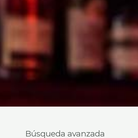
Selecciona
Búsqueda avanzada
una