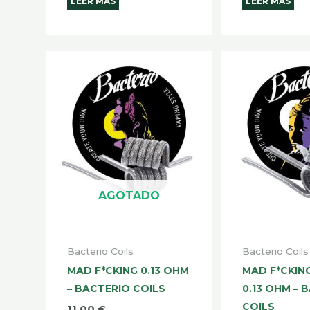
LEER MÁS
LEER MÁS
AGOTADO
Bacterio Coils
Bacterio Coils
MAD F*CKING 0.13 OHM
MAD F*CKIN
– BACTERIO COILS
0.13 OHM – 
COILS
11,00
€