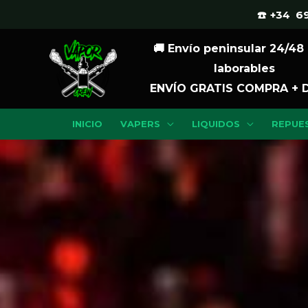
Ir
☎️ +34 69
al
🚚 Envío peninsular 24/48
contenido
laborables
ENVÍO GRATIS COMPRA + 
INICIO
VAPERS
LIQUIDOS
REPUE