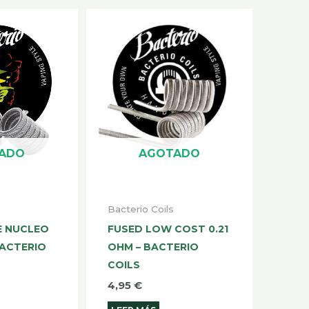
ADO
AGOTADO
Bacterio Coils
LE NUCLEO
FUSED LOW COST 0.21
BACTERIO
OHM – BACTERIO
COILS
4,95
€