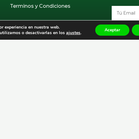
Terminos y Condiciones
Email
or experiencia en nuestra web.
Aceptar
tilizamos o desactivarlas en los
ajustes
.
🚚 ENVÍO PENINSULAR 24/48 HORAS LABORABLE
ENVÍO GRATIS EN PEDIDOS MAYOR A 50€
I
T
n
i
s
k
t
t