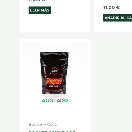
11,00
€
LEER MÁS
AÑADIR AL C
AGOTADO
Bacterio Coils